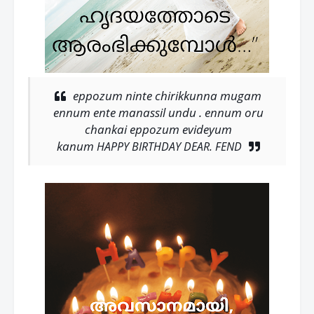
eppozum ninte chirikkunna mugam
ennum ente manassil undu . ennum oru
chankai eppozum evideyum
kanum
HAPPY BIRTHDAY DEAR. FEND