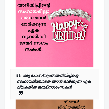
ഒരു ഫേസ്ബുക്ക് അറിയിപ്പിന്റെ
സഹായമില്ലാതെ
ഞാൻ ഓർക്കുന്ന ഏക
വ്യക്തിക്ക് ജന്മദിനാശംസകൾ.