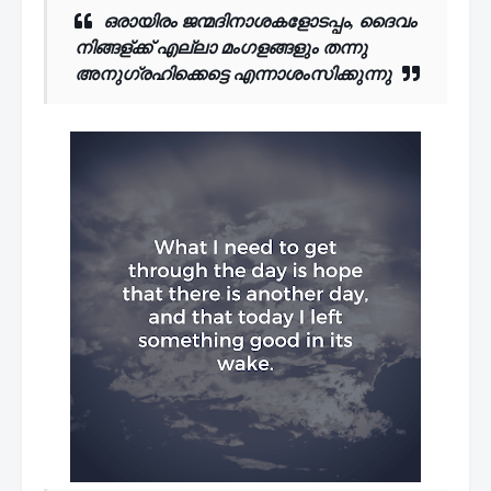
ഒരായിരം ജന്മദിനാശകളോടപ്പം,
ദൈവം
നിങ്ങള്ക്ക് എല്ലാ മംഗളങ്ങളും
തന്നു
അനുഗ്രഹിക്കെട്ടെ എന്നാശംസിക്കുന്നു