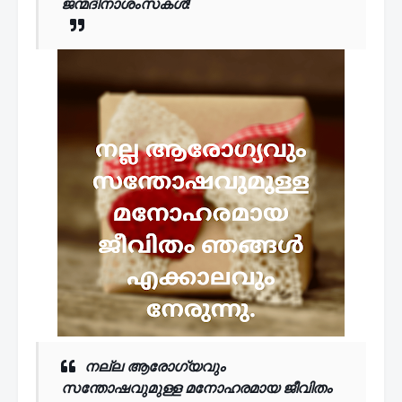
ജന്മദിനാശംസകൾ!
നല്ല ആരോഗ്യവും
സന്തോഷവുമുള്ള മനോഹരമായ ജീവിതം