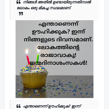
നിങ്ങൾ അതിൽ ഉണ്ടായിരുന്നതിനാൽ
ലോകം ഒരു മികച്ച സ്ഥലമാണ്.
എന്താണെന്ന് ഊഹിക്കുക? ഇന്ന്