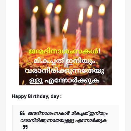
Happy Birthday, day :
ജന്മദിനാശംസകൾ
! മികച്ചത് ഇനിയും
വരാനിരിക്കുന്നതേയുള്ളൂ എന്നോർക്കുക