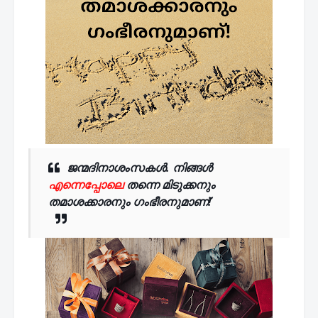
ജന്മദിനാശംസകൾ. നിങ്ങൾ
എന്നെപ്പോലെ
തന്നെ മിടുക്കനും
തമാശക്കാരനും ഗംഭീരനുമാണ്!