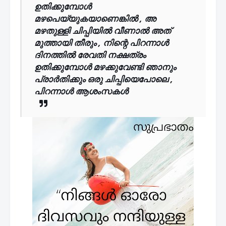
ഉതിക്കുമ്പോൾ
മഴപെയ്യുകയാണെങ്കിൽ , അ
മഴതുള്ളി ചിപ്പിയിൽ വീണാൽ അത്
മുത്തായി തീരും , നിന്റെ പിറന്നാൾ
ദിനത്തിൽ രേവതി നക്ഷത്രം
ഉതിക്കുമ്പോൾ മഴക്കുവേണ്ടി ഞാനും
പ്രാർതിക്കും ഒരു ചിപ്പിയെപോലെ ,
പിറന്നാൾ ആശംസകൾ