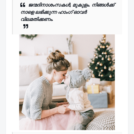
ജന്മദിനാശംസകൾ, മുകുളം. നിങ്ങൾക്ക്
നാളെ ലഭിക്കുന്ന ഹാംഗ് ഓവർ
വിലമതിക്കണം.