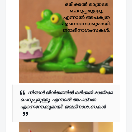
നിങ്ങൾ ജീവിതത്തിൽ ഒരിക്കൽ മാത്രമേ
ചെറുപ്പമുള്ളൂ, എന്നാൽ അപക്വത
എന്നെന്നേക്കുമായി. ജന്മദിനാശംസകൾ.