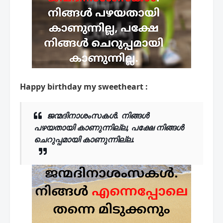
Happy birthday my sweetheart :
ജന്മദിനാശംസകൾ
. നിങ്ങൾ
പഴയതായി കാണുന്നില്ല, പക്ഷേ നിങ്ങൾ
ചെറുപ്പമായി കാണുന്നില്ല.