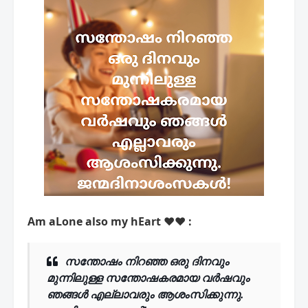
Am aLone also my hEart ♥♥ :
സന്തോഷം നിറഞ്ഞ ഒരു ദിനവും
മുന്നിലുള്ള സന്തോഷകരമായ വർഷവും
ഞങ്ങൾ എല്ലാവരും ആശംസിക്കുന്നു.