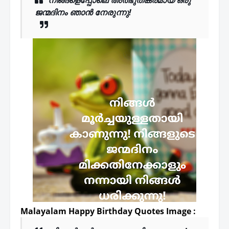
നിങ്ങളെപ്പോലെ അത്ഭുതകരമായ ഒരു
ജന്മദിനം ഞാൻ നേരുന്നു!
Malayalam Happy Birthday Quotes Image :