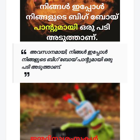
അവസാനമായി, നിങ്ങൾ ഇപ്പോൾ
നിങ്ങളുടെ ബിഗ് ബോയ്
പാന്റുമായി
ഒരു
പടി അടുത്താണ്.