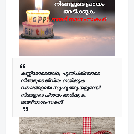
കണ്ണീരോടെയല്ല, പുഞ്ചിരിയോടെ
നിങ്ങളുടെ ജീവിതം നയിക്കുക.
വർഷങ്ങളല്ല സുഹൃത്തുക്കളുമായി
നിങ്ങളുടെ പ്രായം അടിക്കുക.
ജന്മദിനാശംസകൾ!