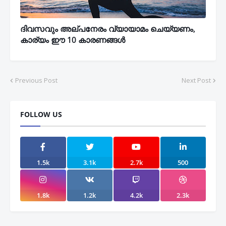
ദിവസവും അല്പനേരം വ്യായാമം ചെയ്യണം,
കാര്യം ഈ 10 കാരണങ്ങൾ
Previous Post
Next Post
FOLLOW US
1.5k
3.1k
2.7k
500
1.8k
1.2k
4.2k
2.3k