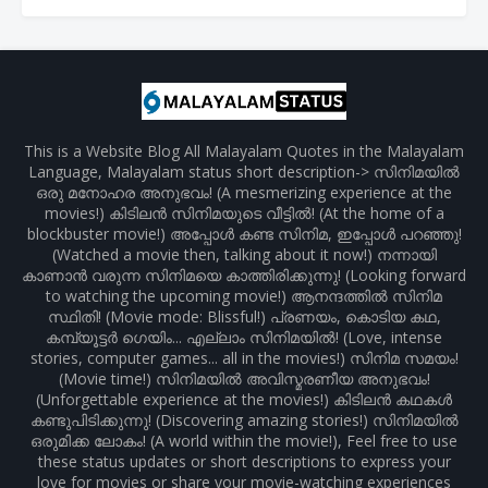
This is a Website Blog All Malayalam Quotes in the Malayalam
Language, Malayalam status short description-> സിനിമയിൽ
ഒരു മനോഹര അനുഭവം! (A mesmerizing experience at the
movies!) കിടിലൻ സിനിമയുടെ വീട്ടിൽ! (At the home of a
blockbuster movie!) അപ്പോൾ കണ്ട സിനിമ, ഇപ്പോൾ പറഞ്ഞു!
(Watched a movie then, talking about it now!) നന്നായി
കാണാൻ വരുന്ന സിനിമയെ കാത്തിരിക്കുന്നു! (Looking forward
to watching the upcoming movie!) ആനന്ദത്തിൽ സിനിമ
സ്ഥിതി! (Movie mode: Blissful!) പ്രണയം, കൊടിയ കഥ,
കമ്പ്യൂട്ടർ ഗെയിം... എല്ലാം സിനിമയിൽ! (Love, intense
stories, computer games... all in the movies!) സിനിമ സമയം!
(Movie time!) സിനിമയിൽ അവിസ്മരണീയ അനുഭവം!
(Unforgettable experience at the movies!) കിടിലൻ കഥകൾ
കണ്ടുപിടിക്കുന്നു! (Discovering amazing stories!) സിനിമയിൽ
ഒരുമിക്ക ലോകം! (A world within the movie!), Feel free to use
these status updates or short descriptions to express your
love for movies or share your movie-watching experiences