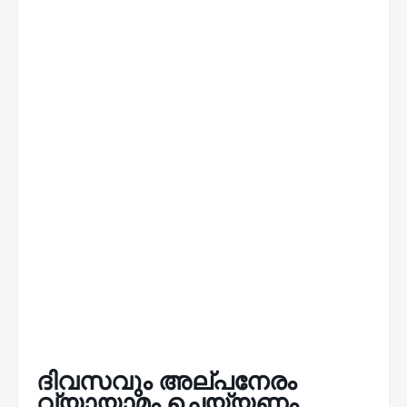
ദിവസവും അല്പനേരം
വ്യായാമം ചെയ്യണം,